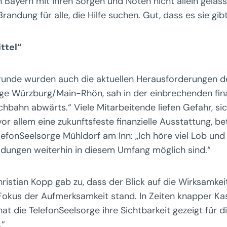
 Bayern mit ihren Sorgen und Nöten nicht allein gelas
 Brandung für alle, die Hilfe suchen. Gut, dass es sie gib
ttel“
runde wurden auch die aktuellen Herausforderungen de
orge Würzburg/Main-Rhön, sah in der einbrechenden fin
chbahn abwärts.“ Viele Mitarbeitende liefen Gefahr, si
r allem eine zukunftsfeste finanzielle Ausstattung, be
lefonSeelsorge Mühldorf am Inn: „Ich höre viel Lob un
ildungen weiterhin in diesem Umfang möglich sind.“
istian Kopp gab zu, dass der Blick auf die Wirksamkei
 Fokus der Aufmerksamkeit stand. In Zeiten knapper Kass
 die TelefonSeelsorge ihre Sichtbarkeit gezeigt für d
.“