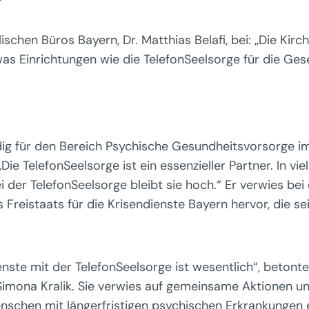
chen Büros Bayern, Dr. Matthias Belafi, bei: „Die Kirch
was Einrichtungen wie die TelefonSeelsorge für die Gesel
ndig für den Bereich Psychische Gesundheitsvorsorge i
ie TelefonSeelsorge ist ein essenzieller Partner. In v
der TelefonSeelsorge bleibt sie hoch.“ Er verwies bei
reistaats für die Krisendienste Bayern hervor, die se
ste mit der TelefonSeelsorge ist wesentlich“, betonte 
 Simona Kralik. Sie verwies auf gemeinsame Aktionen u
nschen mit längerfristigen psychischen Erkrankungen e