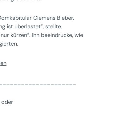
Domkapitular Clemens Bieber,
ist überlastet“, stellte
nur kürzen“. Ihn beeindrucke, wie
ierten.
ien
_____________________
oder