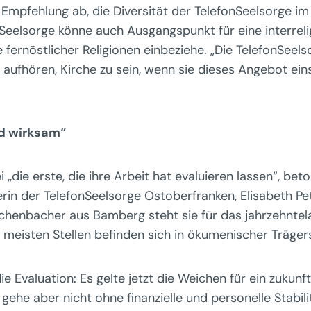
e Empfehlung ab, die Diversität der TelefonSeelsorge im
nSeelsorge könne auch Ausgangspunkt für eine interrel
fernöstlicher Religionen einbeziehe. „Die TelefonSeelso
 aufhören, Kirche zu sein, wenn sie dieses Angebot e
nd wirksam“
 „die erste, die ihre Arbeit hat evaluieren lassen“, bet
rin der TelefonSeelsorge Ostoberfranken, Elisabeth Pet
schenbacher aus Bamberg steht sie für das jahrzehnte
e meisten Stellen befinden sich in ökumenischer Träger
e Evaluation: Es gelte jetzt die Weichen für ein zukunft
gehe aber nicht ohne finanzielle und personelle Stabilit