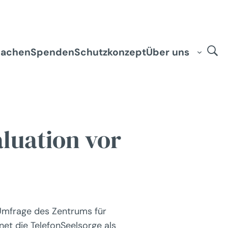
machen
Spenden
Schutzkonzept
Über uns
aluation vor
 Umfrage des Zentrums für
et die TelefonSeelsorge als