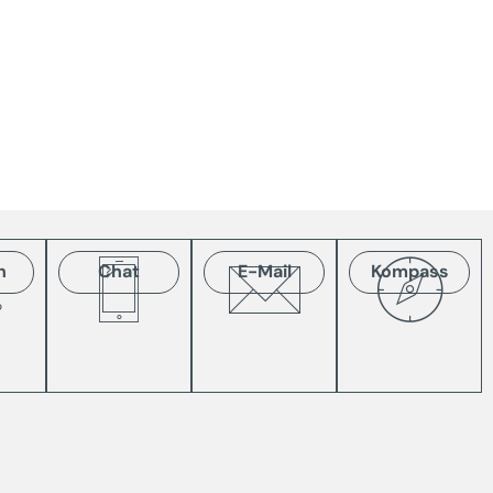
n
Chat
E-Mail
Kompass